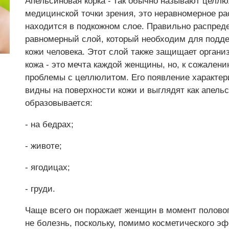
Апельсиновая корка - так обычно называют целлюл
медицинской точки зрения, это неравномерное ра
находится в подкожном слое. Правильно распред
равномерный слой, который необходим для подд
кожи человека. Этот слой также защищает организ
кожа - это мечта каждой женщины, но, к сожалени
проблемы с целлюлитом. Его появление характери
видны на поверхности кожи и выглядят как апель
образовывается:
- на бедрах;
- животе;
- ягодицах;
- груди.
Чаще всего он поражает женщин в момент половог
не болезнь, поскольку, помимо косметического эф