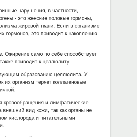
кринные нарушения, в частности,
огены - это женские половые гормоны,
олизма жировой ткани. Если в организме
х гормонов, это приводит к накоплению
е. Ожирение само по себе способствует
 также приводит к целлюлиту.
твующим образованию целлюлита. У
к их организм теряет коллагеновые
тичной.
я кровообращения и лимфатические
 внешний вид кожи, так как органы не
вом кислорода и питательными
и.