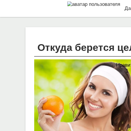
Да
Откуда берется ц
Нрави
1