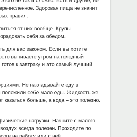
этого не так и сложно. Есть и другие, не
речисленное. Здоровая пища не значит
орых правил.
виться от них вообще. Крупы
порадовать себя за обедом.
ть для вас законом. Если вы хотите
осто выпиваете утром на голодный
 готов к завтраку и это самый лучший
рциями. Не накладывайте еду в
вы положили себе мало еды. Жидкость же
ет казаться больше, а вода – это полезно.
физические нагрузки. Начните с малого,
воздух всегда полезен. Проходите по
ороге на работу или с неё.