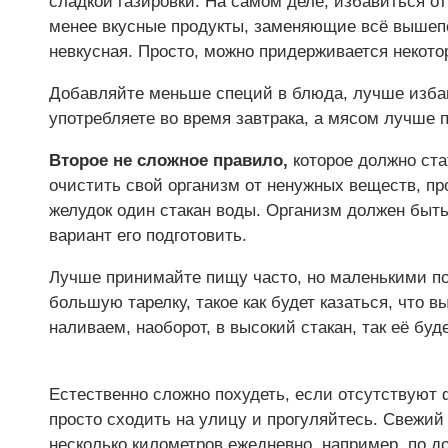
сладкой газировки. На самом деле, избавиться от 
менее вкусные продукты, заменяющие всё вышепе
невкусная. Просто, можно придерживается некот
Добавляйте меньше специй в блюда, лучше изба
употребляете во время завтрака, а мясом лучше 
Второе не сложное правило,
которое должно ста
очистить свой организм от ненужных веществ, пр
желудок один стакан воды. Организм должен быть
вариант его подготовить.
Лучше принимайте пищу часто, но маленькими по
большую тарелку, такое как будет казаться, что 
наливаем, наоборот, в высокий стакан, так её буд
Естественно сложно похудеть, если отсутствуют 
просто сходить на улицу и прогуляйтесь. Свежий 
несколько километров ежедневно, например, по д