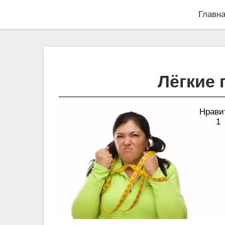
Главн
Лёгкие
Нрави
1