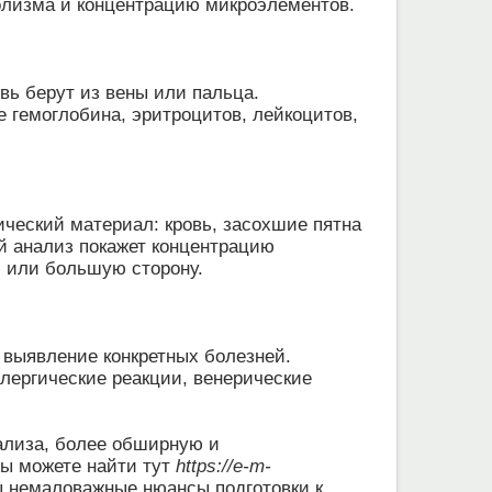
болизма и концентрацию микроэлементов.
овь берут из вены или пальца.
 гемоглобина, эритроцитов, лейкоцитов,
ческий материал: кровь, засохшие пятна
ой анализ покажет концентрацию
ю или большую сторону.
выявление конкретных болезней.
лергические реакции, венерические
нализа, более обширную и
ы можете найти тут
https://e-m-
ы немаловажные нюансы подготовки к