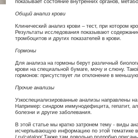
показывает состояние внутренних органов, мета
Общий анализ крови
Клинический анализ крови – тест, при котором кр
Результаты исследования показывают содержание
тромбоцитов и других показателей в крови.
Гормоны
Для анализа на гормоны берут различный биологи
крови на специальной бумаге, мочу и слюну. Так
гормонов: присутствует ли отклонение в меньшу
Прочие анализы
Узкоспециализированные анализы направлены на 
Например: синдром иммунодефицита, гепатит, ал
болезни и другие заболевания.
В этой статье мы кратко затронем тему - виды а
исчерпывающую информацию по этой тематике в
l.ru/catalog/
Также там довольно подробно описан