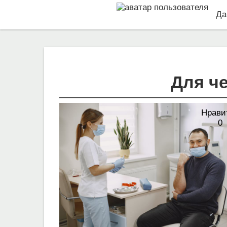
Да
Для ч
Нрави
0