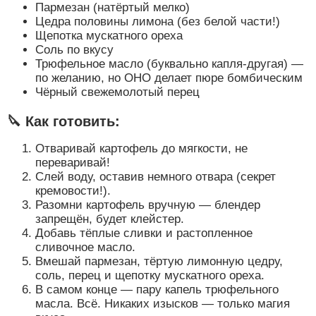
Пармезан (натёртый мелко)
Цедра половины лимона (без белой части!)
Щепотка мускатного ореха
Соль по вкусу
Трюфельное масло (буквально капля-другая) —
по желанию, но ОНО делает пюре бомбическим
Чёрный свежемолотый перец
🔪 Как готовить:
Отваривай картофель до мягкости, не
переваривай!
Слей воду, оставив немного отвара (секрет
кремовости!).
Разомни картофель вручную — блендер
запрещён, будет клейстер.
Добавь тёплые сливки и растопленное
сливочное масло.
Вмешай пармезан, тёртую лимонную цедру,
соль, перец и щепотку мускатного ореха.
В самом конце — пару капель трюфельного
масла. Всё. Никаких изысков — только магия