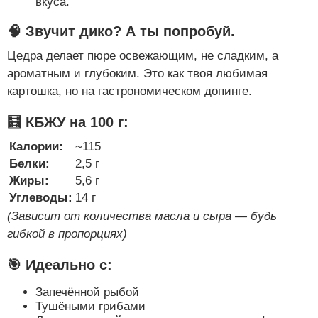
вкуса.
🧠 Звучит дико? А ты попробуй.
Цедра делает пюре освежающим, не сладким, а
ароматным и глубоким. Это как твоя любимая
картошка, но на гастрономическом допинге.
🧮 КБЖУ на 100 г:
Калории:
~115
Белки:
2,5 г
Жиры:
5,6 г
Углеводы:
14 г
(Зависит от количества масла и сыра — будь
гибкой в пропорциях)
🎯 Идеально с:
Запечённой рыбой
Тушёными грибами