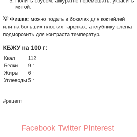
Полить соусом, аккуратно перемешать, украсить
мятой.
💡 Фишка:
можно подать в бокалах для коктейлей
или на больших плоских тарелках, а клубнику слегка
подморозить для контраста температур.
КБЖУ на 100 г:
Ккал
112
Белки
9 г
Жиры
6 г
Углеводы
5 г
#рецепт
Facebook
Twitter
Pinterest