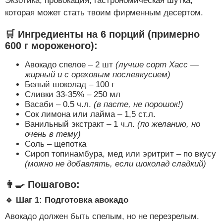
Экзотика, провокация, гастрономическая шутка,
которая может стать твоим фирменным десертом.
🛒 Ингредиенты на 6 порций (примерно
600 г мороженого):
Авокадо спелое – 2 шт
(лучше сорт Хасс —
жирный и с ореховым послевкусием)
Белый шоколад – 100 г
Сливки 33-35% – 250 мл
Васаби – 0.5 ч.л.
(в пасте, не порошок!)
Сок лимона или лайма – 1,5 ст.л.
Ванильный экстракт – 1 ч.л.
(по желанию, но
очень в тему)
Соль – щепотка
Сироп топинамбура, мед или эритрит – по вкусу
(можно не добавлять, если шоколад сладкий)
👩‍🍳 Пошагово:
🔹 Шаг 1: Подготовка авокадо
Авокадо должен быть спелым, но не перезрелым.