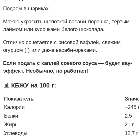
Подаем в шариках.
Можно украсить щепоткой васаби-порошка, тёртым
лаймом или кусочками белого шоколада.
Отлично сочетается с рисовой вафлей, свежим
огурцом (!) или даже васаби-орехами.
Если подать с каплей соевого соуса — будет вау-
эффект. Необычно, но работает!
📊 КБЖУ на 100 г:
Показатель
Знач
Калории
~245 
Белки
2.5 г
Жиры
21 г
Углеводы
12.7 г