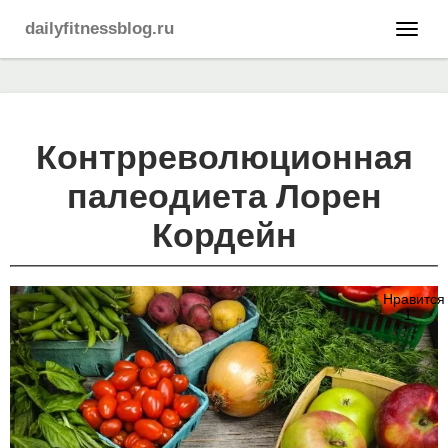
dailyfitnessblog.ru
Контрреволюционная
палеодиета Лорен
Кордейн
Нравится
1