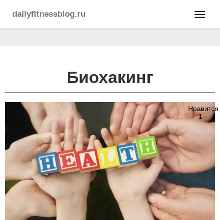
dailyfitnessblog.ru
Биохакинг
Нравится
1