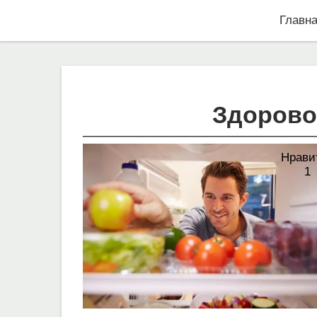
Главн
Здорово
Нрави
1