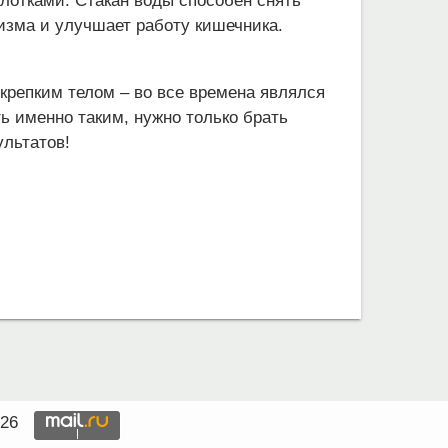
глотками. Стакан воды способен снять
изма и улучшает работу кишечника.
репким телом – во все времена являлся
ь именно таким, нужно только брать
ультатов!
026