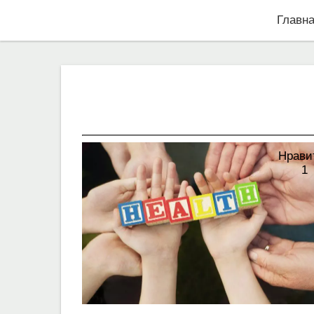
Главн
Нрави
1