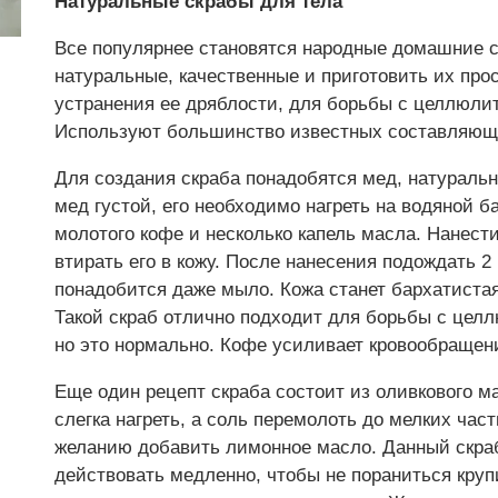
Натуральные скрабы для тела
Все популярнее становятся народные домашние с
натуральные, качественные и приготовить их про
устранения ее дряблости, для борьбы с целлюли
Используют большинство известных составляющих
Для создания скраба понадобятся мед, натураль
мед густой, его необходимо нагреть на водяной б
молотого кофе и несколько капель масла. Нанести
втирать его в кожу. После нанесения подождать 
понадобится даже мыло. Кожа станет бархатистая
Такой скраб отлично подходит для борьбы с целл
но это нормально. Кофе усиливает кровообращени
Еще один рецепт скраба состоит из оливкового м
слегка нагреть, а соль перемолоть до мелких час
желанию добавить лимонное масло. Данный скраб 
действовать медленно, чтобы не пораниться круп