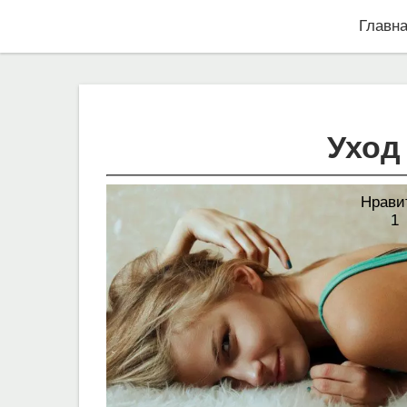
Главн
Уход
Нрави
1