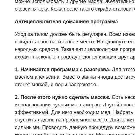
можно использовать и другие масла. Желательно 
окрасить кожу. Кожа после такого скраба станови
Антицеллюлитная домашняя программа
Уход за телом должен быть регулярен. Всем изве
покидать свое насиженное место. Но сдвинуть ег
народных средств. Такая антицеллюлитная програ
входит несколько процедур, дополняющих друг др
1. Начинается программа с разогрева.
Для этого
маслом апельсина. Вместо ванны иногда достаточ
станет мягкой, и поры раскроются.
2. После этого нужно сделать массаж.
Есть неск
использовании ручных массажеров. Другой способ
эффективный. Для него необходим мед. Набрать в
опустить ладонь на проблемное место. Движени
сильными. Проводить данную процедуру возможно
живота или боков не желательно. Мед постепенно 