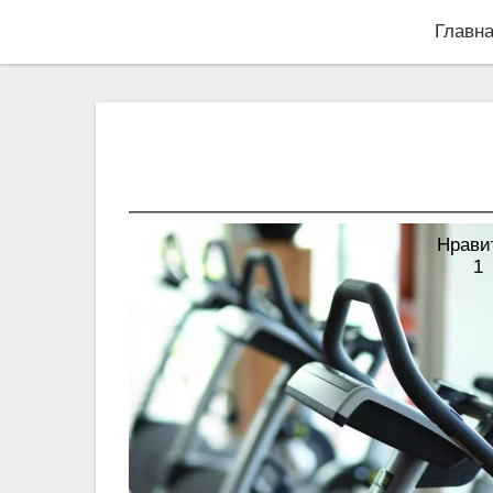
Главн
Нрави
1