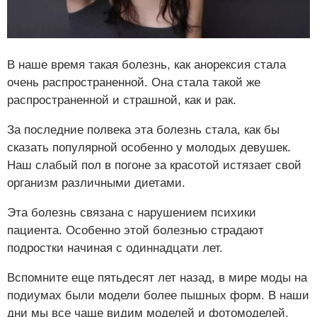
В наше время такая болезнь, как анорексия стала
очень распространенной. Она стала такой же
распространенной и страшной, как и рак.
За последние полвека эта болезнь стала, как бы
сказать популярной особенно у молодых девушек.
Наш слабый пол в погоне за красотой истязает свой
организм различными диетами.
Эта болезнь связана с нарушением психики
пациента. Особенно этой болезнью страдают
подростки начиная с одиннадцати лет.
Вспомните еще пятьдесят лет назад, в мире моды на
подиумах были модели более пышных форм. В наши
дни мы все чаще видим моделей и фотомоделей,