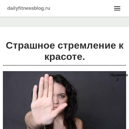
dailyfitnessblog.ru
Страшное стремление к
красоте.
Нравится
2