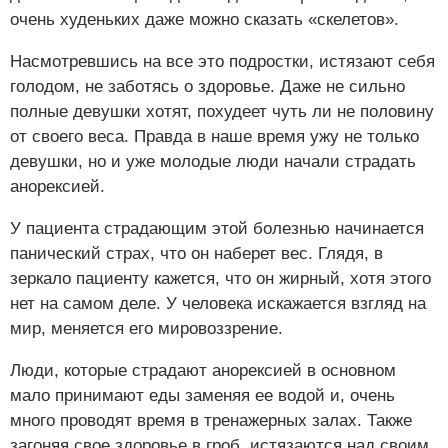
очень худеньких даже можно сказать «скелетов».
Насмотревшись на все это подростки, истязают себя
голодом, не заботясь о здоровье. Даже не сильно
полные девушки хотят, похудеет чуть ли не половину
от своего веса. Правда в наше время ужу не только
девушки, но и уже молодые люди начали страдать
анорексией.
У пациента страдающим этой болезнью начинается
панический страх, что он наберет вес. Глядя, в
зеркало пациенту кажется, что он жирный, хотя этого
нет на самом деле. У человека искажается взгляд на
мир, меняется его мировоззрение.
Люди, которые страдают анорексией в основном
мало принимают еды заменяя ее водой и, очень
много проводят время в тренажерных залах. Также
загоняя свое здоровье в гроб, истязаются над своим