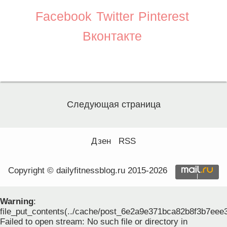
Facebook
Twitter
Pinterest
Вконтакте
Следующая страница
Дзен
RSS
Copyright © dailyfitnessblog.ru 2015-2026
Warning
:
file_put_contents(../cache/post_6e2a9e371bca82b8f3b7eee
Failed to open stream: No such file or directory in