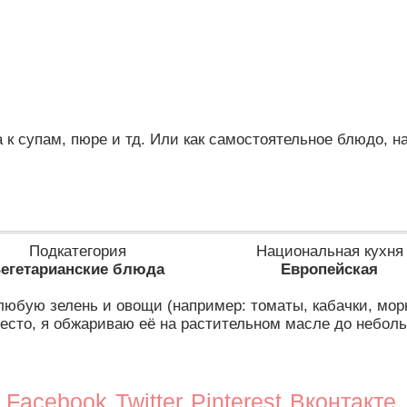
к супам, пюре и тд. Или как самостоятельное блюдо, н
Подкатегория
Национальная кухня
егетарианские блюда
Европейская
любую зелень и овощи (например: томаты, кабачки, морк
 тесто, я обжариваю её на растительном масле до небол
Facebook
Twitter
Pinterest
Вконтакте