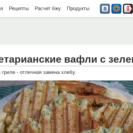
ая
Рецепты
Расчет бжу
Продукты
етарианские вафли с зел
 гриле - отличная замена хлебу.