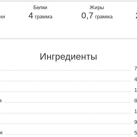
Белки
Жиры
4
0,7
ии
грамма
грамма
Ингредиенты
7
4
1
а
8
1
9
к
5