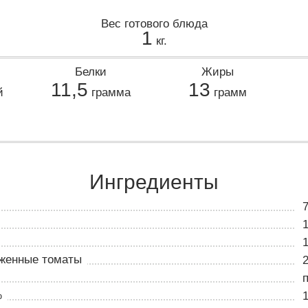
Вес готового блюда
1
кг.
Белки
Жиры
11,5
13
й
грамма
грамм
Ингредиенты
женные томаты
%