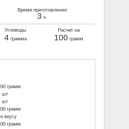
Время приготовления
3
ч.
Углеводы
Расчет на
4
100
грамма
грамм
700 грамм
1 шт
1 шт
200 грамм
по вкусу
100 грамм