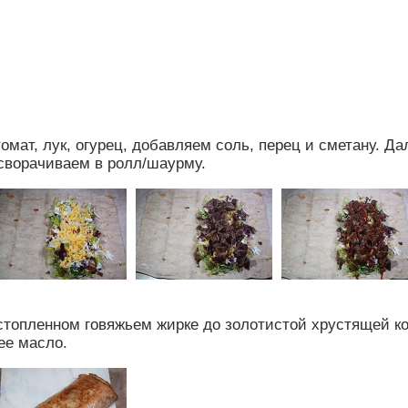
мат, лук, огурец, добавляем соль, перец и сметану. Д
 сворачиваем в ролл/шаурму.
стопленном говяжьем жирке до золотистой хрустящей к
ее масло.