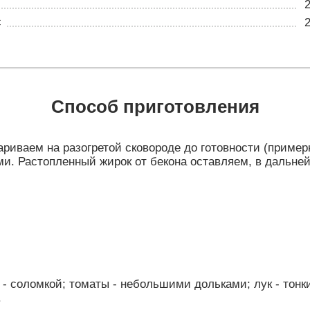
с
Способ приготовления
риваем на разогретой сковороде до готовности (примерн
и. Растопленный жирок от бекона оставляем, в дальне
- соломкой; томаты - небольшими дольками; лук - тон
.