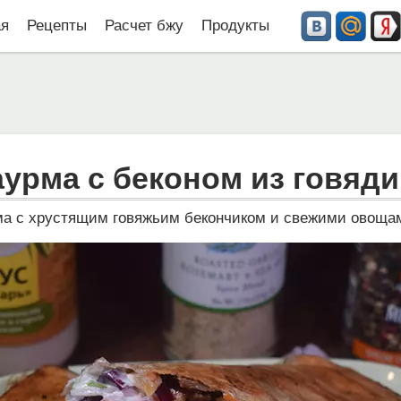
ая
Рецепты
Расчет бжу
Продукты
урма с беконом из говяд
ма с хрустящим говяжьим бекончиком и свежими овоща