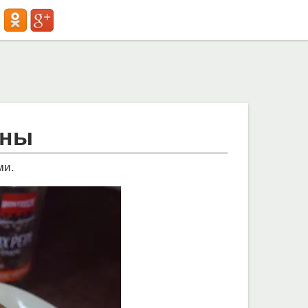
ины
ми.