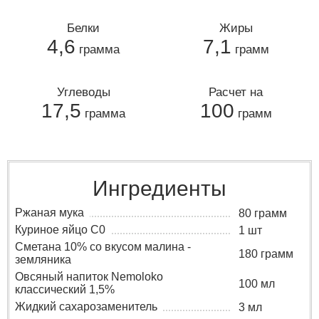
Белки
Жиры
4,6
7,1
грамма
грамм
Углеводы
Расчет на
17,5
100
грамма
грамм
Ингредиенты
Ржаная мука
80 грамм
Куриное яйцо C0
1 шт
Сметана 10% со вкусом малина -
180 грамм
земляника
Овсяный напиток Nemoloko
100 мл
классический 1,5%
Жидкий сахарозаменитель
3 мл