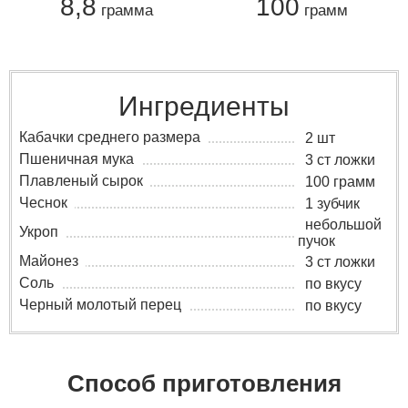
8,8
100
грамма
грамм
Ингредиенты
Кабачки среднего размера
2 шт
Пшеничная мука
3 ст ложки
Плавленый сырок
100 грамм
Чеснок
1 зубчик
небольшой
Укроп
пучок
Майонез
3 ст ложки
Соль
по вкусу
Черный молотый перец
по вкусу
Способ приготовления