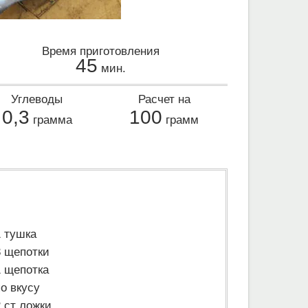
Время приготовления
45
мин.
Углеводы
Расчет на
0,3
100
грамма
грамм
1 тушка
3 щепотки
1 щепотка
по вкусу
2 ст ложки