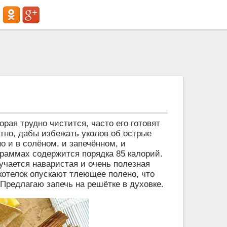
орая трудно чистится, часто его готовят
тно, дабы избежать уколов об острые
 и в солёном, и запечённом, и
граммах содержится порядка 85 калорий.
учается наваристая и очень полезная
в котелок опускают тлеющее полено, что
Предлагаю запечь на решётке в духовке.