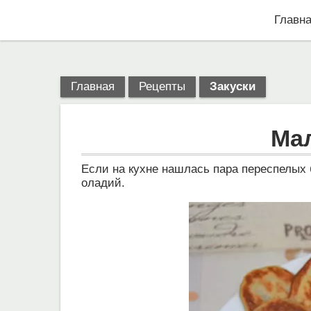
Главн
Главная
Рецепты
Закуски
Ма
Если на кухне нашлась пара переспелых 
оладий.