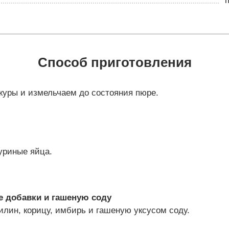
Способ приготовления
ы
журы и измельчаем до состояния пюре.
уриные яйца.
 добавки и гашеную соду
илин, корицу, имбирь и гашеную уксусом соду.