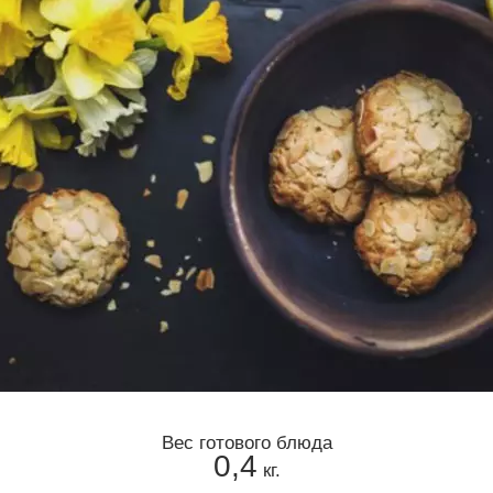
Вес готового блюда
0,4
кг.