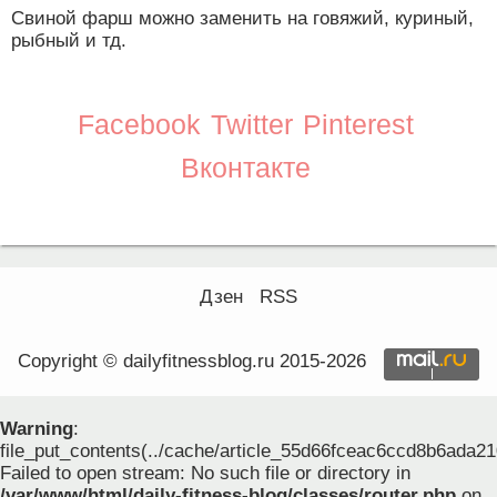
Свиной фарш можно заменить на говяжий, куриный,
рыбный и тд.
Facebook
Twitter
Pinterest
Вконтакте
Дзен
RSS
Copyright © dailyfitnessblog.ru 2015-2026
Warning
:
file_put_contents(../cache/article_55d66fceac6ccd8b6ada2
Failed to open stream: No such file or directory in
/var/www/html/daily-fitness-blog/classes/router.php
on