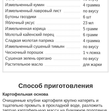
Измельченный кумин
4 грамма
Измельченный лавровый лист
по вкусу
Бутоны гвоздики
6 шт
Яблочный уксус
23 мл
Измельченная корица
5 грамм
Молотый кайенский перец
6 грамм
Сладкая молотая паприка
4 грамма
Измельченный сушеный тимьян
по вкусу
Чесночный порошок
1 ч ложка
Сушеная зелень орегано
по вкусу
Растительное масло
для жарки
Способ приготовления
Картофельная основа
Очищенные клубни картофеля крупно натереть и
тщательно промыть в прохладной воде, разложить
тертую картофельную массу на бумажное полотенце