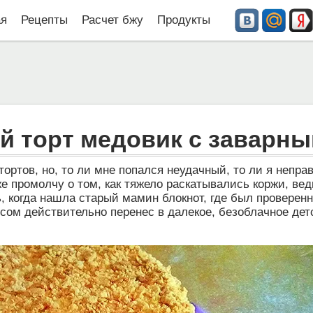
ая
Рецепты
Расчет бжу
Продукты
 торт медовик с заварн
ортов, но, то ли мне попался неудачный, то ли я непра
е промолчу о том, как тяжело раскатывались коржи, ве
ь, когда нашла старый мамин блокнот, где был проверен
сом действительно перенес в далекое, безоблачное дет