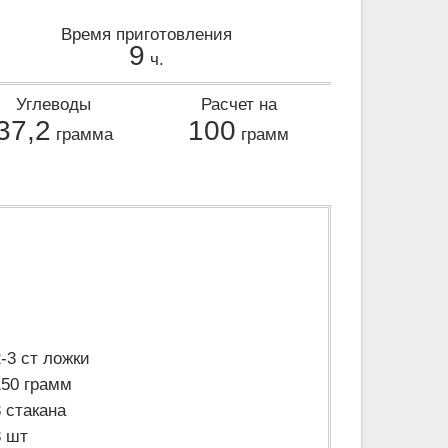
Время приготовления
9
ч.
Углеводы
Расчет на
37,2
100
грамма
грамм
2-3 ст ложки
150 грамм
3 стакана
3 шт