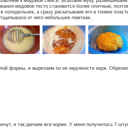
обавляем к медовой смеси. Всыпаем муку, размешиваем
ывания медовое тесто становится более плотным, поэто
в холодильник, а сразу раскатываем его в тонкие пласты
 отщипывала от него небольшие ломтики.
глой формы, и вырезаем по ее окружности корж. Обрезки
нут, и так делаем все коржи. У меня получилось 7 штук