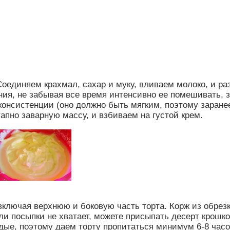
Соединяем крахмал, сахар и муку, вливаем молоко, и р
ния, не забывая все время интенсивно ее помешивать, 
нсистенции (оно должно быть мягким, поэтому заранее 
апно заварную массу, и взбиваем на густой крем.
ключая верхнюю и боковую часть торта. Корж из обрезк
или посыпки не хватает, можете присыпать десерт крошк
ые, поэтому даем торту пропитаться минимум 6-8 часо