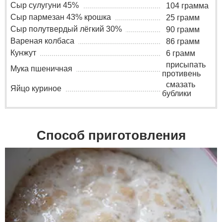
Сыр сулугуни 45%
104 грамма
Сыр пармезан 43% крошка
25 грамм
Сыр полутвердый лёгкий 30%
90 грамм
Вареная колбаса
86 грамм
Кунжут
6 грамм
присыпать
Мука пшеничная
противень
смазать
Яйцо куриное
бублики
Способ приготовления