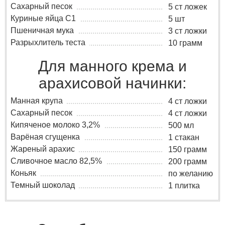
Сахарный песок
5 ст ложек
Куриные яйца C1
5 шт
Пшеничная мука
3 ст ложки
Разрыхлитель теста
10 грамм
Для манного крема и
арахисовой начинки:
Манная крупа
4 ст ложки
Сахарный песок
4 ст ложки
Кипяченое молоко 3,2%
500 мл
Варёная сгущенка
1 стакан
Жареный арахис
150 грамм
Сливочное масло 82,5%
200 грамм
Коньяк
по желанию
Темный шоколад
1 плитка