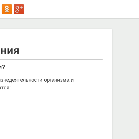
ения
м?
знедеятельности организма и
тся: