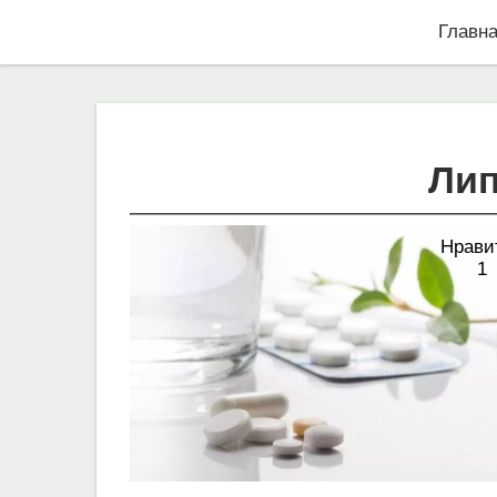
Главн
Лип
Нрави
1