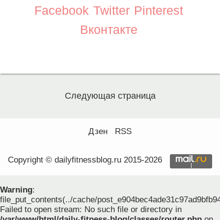
Facebook
Twitter
Pinterest
Вконтакте
Следующая страница
Дзен
RSS
Copyright © dailyfitnessblog.ru 2015-2026
Warning
:
file_put_contents(../cache/post_e904bec4ade31c97ad9bfb9
Failed to open stream: No such file or directory in
/var/www/html/daily-fitness-blog/classes/router.php
on