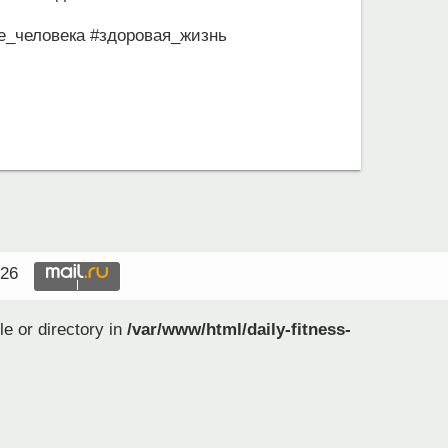
е_человека
#здоровая_жизнь
026
e or directory in
/var/www/html/daily-fitness-