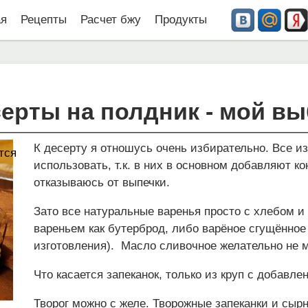
ая
Рецепты
Расчет бжу
Продукты
ерты на полдник - мой в
К десерту я отношусь очень избирательно. Все и
тся
использовать, т.к. в них в основном добавляют к
отказываюсь от выпечки.
Зато все натуральные варенья просто с хлебом 
вареньем как бутерброд, либо варёное сгущённое
изготовления). Масло сливочное желательно не 
Что касается запеканок, только из круп с добавл
Творог можно с желе. Творожные запеканки и сыр