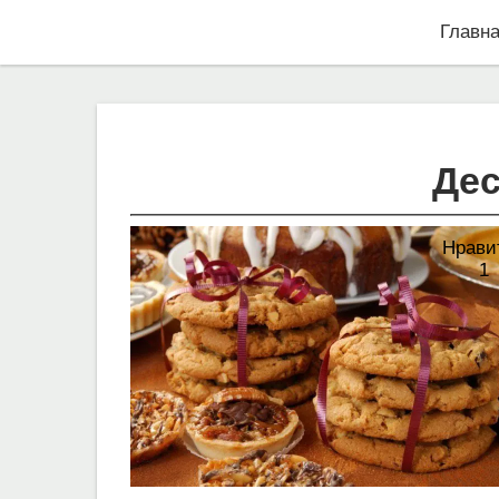
Главн
Дес
Нрави
1