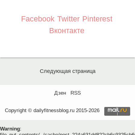
Facebook
Twitter
Pinterest
Вконтакте
Следующая страница
Дзен
RSS
Copyright © dailyfitnessblog.ru 2015-2026
Warning
:
file_put_contents(../cache/post_224a631dd822cb6c9325cb6